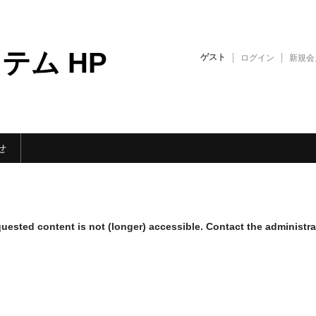
テム HP
ゲスト
ログイン
新規会
せ
ested content is not (longer) accessible. Contact the administra